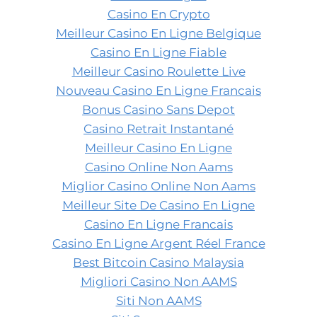
Casino En Crypto
Meilleur Casino En Ligne Belgique
Casino En Ligne Fiable
Meilleur Casino Roulette Live
Nouveau Casino En Ligne Francais
Bonus Casino Sans Depot
Casino Retrait Instantané
Meilleur Casino En Ligne
Casino Online Non Aams
Miglior Casino Online Non Aams
Meilleur Site De Casino En Ligne
Casino En Ligne Francais
Casino En Ligne Argent Réel France
Best Bitcoin Casino Malaysia
Migliori Casino Non AAMS
Siti Non AAMS